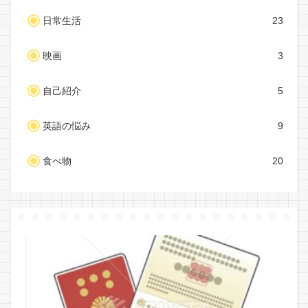
日常生活
23
映画
3
自己紹介
5
英語の悩み
9
食べ物
20