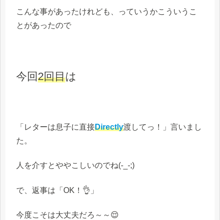
こんな事があったけれども、っていうかこういうこ
とがあったので
今回
2回目
は
「レターは息子に直接
Directly
渡してっ！」言いまし
た。
人を介すとややこしいのでね(-_-;)
で、返事は「OK！👌」
今度こそは大丈夫だろ～～😌