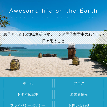
Awesome life on the Earth
息子とわたしのKL生活〜マレーシア母子留学中のわたしが
日々思うこと
ホーム
ブログ
おすすめ記事
運営者情報
プライバシーポリシー
お問い合わせ