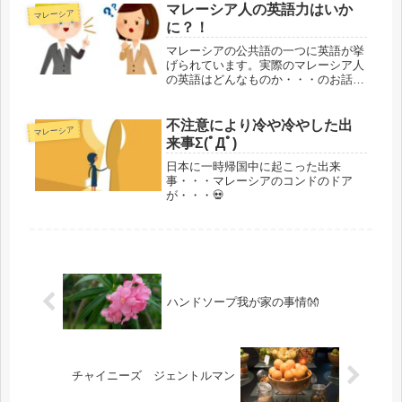
マレーシア人の英語力はいか
マレーシア
に？！
マレーシアの公共語の一つに英語が挙
げられています。実際のマレーシア人
の英語はどんなものか・・・のお話で
す。
不注意により冷や冷やした出
マレーシア
来事Σ(ﾟДﾟ)
日本に一時帰国中に起こった出来
事・・・マレーシアのコンドのドア
が・・・💀
ハンドソープ我が家の事情👐
チャイニーズ ジェントルマン