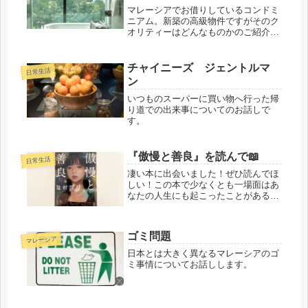
マレーシアでお借りしているコンドミ
ニアム。新築の高級物件ですがそのク
オリティーはどんなものかのご紹介で
す。
チャイニーズ ジェントルマ
日常生活
ン
いつものスーパーに買い物へ行った帰
り道での出来事についてのお話しで
す。
『傲慢と善良』を読んで📖
日常生活
凄い本に出会いました！ぜひ読んでほ
しい！この本で少なくとも一場面はあ
なたの人生にも起こったことがあるの
ではないでしょうか？！
ゴミ問題
マレーシア
日本とは大きく異なるマレーシアのゴ
ミ事情についてお話しします。