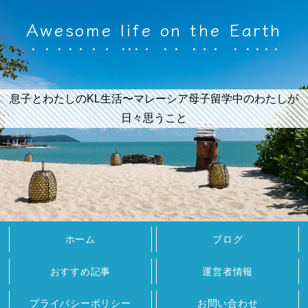
Awesome life on the Earth
息子とわたしのKL生活〜マレーシア母子留学中のわたしが
日々思うこと
ホーム
ブログ
おすすめ記事
運営者情報
プライバシーポリシー
お問い合わせ