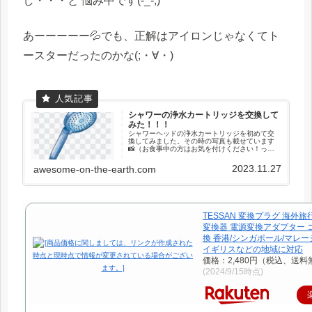
し・・・と 悩み中です(-_-;)
あーーーーー💦でも、正解はアイロンじゃなくてト
ースターだったのかな(;・∀・)
シャワーの浄水カートリッジを交換して
みた！！！
シャワーヘッドの浄水カートリッジを初めて交
換してみました。その時の写真も載せています
📸（お食事中の方はお気を付けください！って
ほどではないです💦）
2023.11.27
awesome-on-the-earth.com
TESSAN 変換プラグ 海外旅
変換器 電源変換アダプター 
換 香港/シンガポール/マレー
イギリスなどの地域に対応
価格：2,480円（税込、送料
(2024/9/15時点)