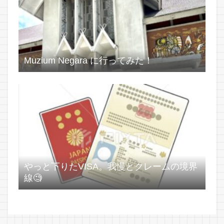
Muzium Negara に行ってみた！
やっと下りたVISA。我慢とクレームの境界
線🧐