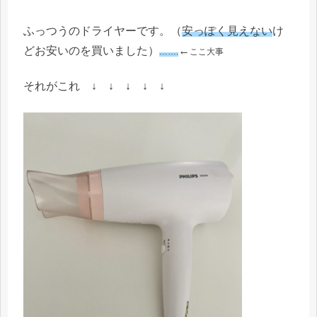
ふっつうのドライヤーです。
（
安っぽく見えない
け
ど
お
安いのを買いました）
←
…….
ここ大事
それがこれ
↓ ↓ ↓ ↓ ↓