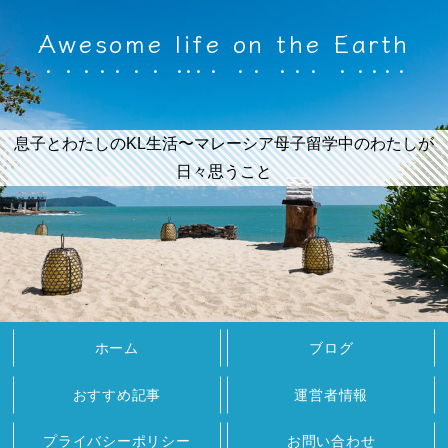
Awesome life on the Earth
息子とわたしのKL生活〜マレーシア母子留学中のわたしが
日々思うこと
ホーム
ブログ
おすすめ記事
運営者情報
プライバシーポリシー
お問い合わせ