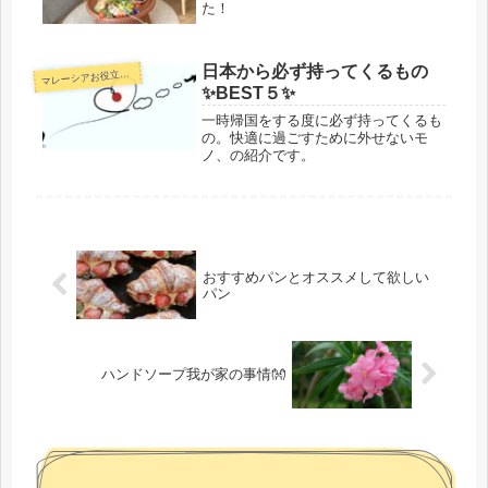
た！
日本から必ず持ってくるもの
マ
レーシアお役立ち情報
✨BEST５✨
一時帰国をする度に必ず持ってくるも
の。快適に過ごすために外せないモ
ノ、の紹介です。
おすすめパンとオススメして欲しい
パン
ハンドソープ我が家の事情👐