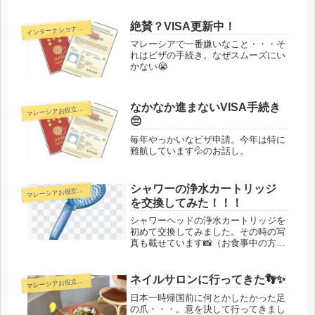
絶賛？VISA更新中！
ンターナショナルスクール
イ
マレーシアで一番嫌いなこと・・・そ
れはビザの手続き。なぜスムーズにい
かない😭
なかなか進まないVISA手続き
マ
レーシアお役立ち情報
😔
毎年やっかいなビザ申請。今年は特に
難航しています💦のお話し。
シャワーの浄水カートリッジ
マ
レーシアお役立ち情報
を交換してみた！！！
シャワーヘッドの浄水カートリッジを
初めて交換してみました。その時の写
真も載せています📸（お食事中の方は
お気を付けください！ってほどではな
いです💦）
ネイルサロンに行ってきた👣✨
マ
レーシアお役立ち情報
日本一時帰国前に何とかしたかった足
の爪・・・。意を決して行ってきまし