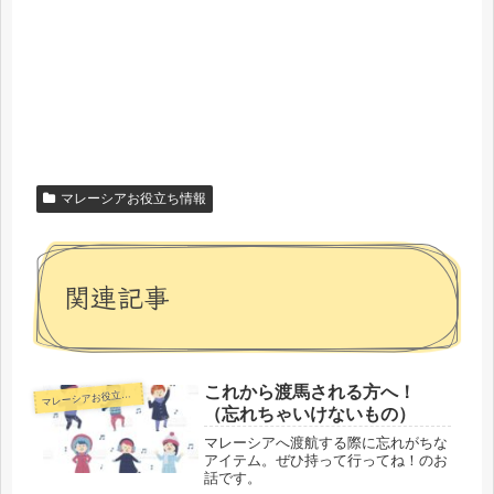
マレーシアお役立ち情報
関連記事
これから渡馬される方へ！
マ
レーシアお役立ち情報
（忘れちゃいけないもの）
マレーシアへ渡航する際に忘れがちな
アイテム。ぜひ持って行ってね！のお
話です。