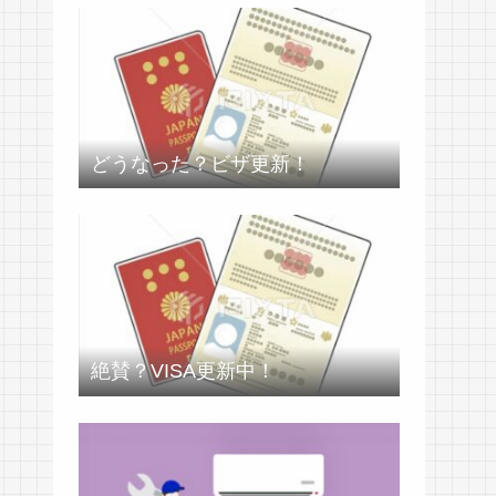
どうなった？ビザ更新！
絶賛？VISA更新中！