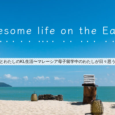
some life on the E
とわたしのKL生活〜マレーシア母子留学中のわたしが日々思