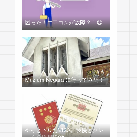
困った！エアコンが故障？！😣
Muzium Negara に行ってみた！
やっと下りたVISA。我慢とクレ