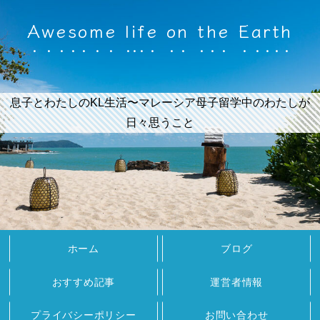
Awesome life on the Earth
息子とわたしのKL生活〜マレーシア母子留学中のわたしが
日々思うこと
ホーム
ブログ
おすすめ記事
運営者情報
プライバシーポリシー
お問い合わせ