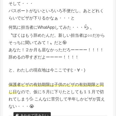
そして・・・
パスポートがないといろいろ不便だし、あとどれく
らいでビザが下りるかなぁ・・・と
ら、
何気に担当者にWhatAppしてみた・・・
〝ぼくはもう辞めたんだ。新しい担当者は○○だから
そっちに聞いてみて！〟だと🤪
あなた！２か月も居なかっただろーーーー！！！！
辞めるの早すぎだよーーーー！！！！
と、わたしの現在地は今ここです(;・∀・)
保護者ビザの有効期限は子供のビザの有効期限と同
じ日
なので、仮に５月に下りたとしても１１月で切
れてしまう💦 こんなに苦労して半年しかビザが貰え
ない・・・😭