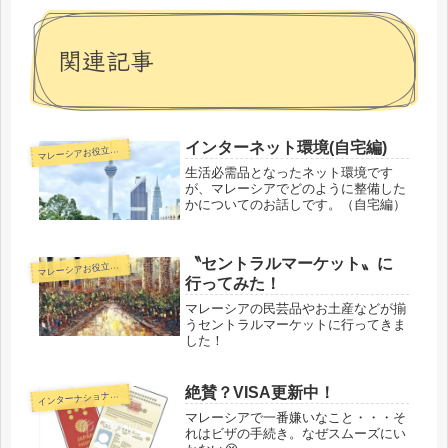
関連記事
インターネット環境(自宅編)
マ
レーシアお役立ち情報
生活必需品となったネット環境です
が、マレーシアでどのように整備した
かについてのお話しです。（自宅編）
〝セントラルマーケット〟に
マ
レーシアお役立ち情報
行ってみた！
マレーシアの民芸品やお土産などが揃
うセントラルマーケットに行ってきま
した！
絶賛？VISA更新中！
ンターナショナルスクール
イ
マレーシアで一番嫌いなこと・・・そ
れはビザの手続き。なぜスムーズにい