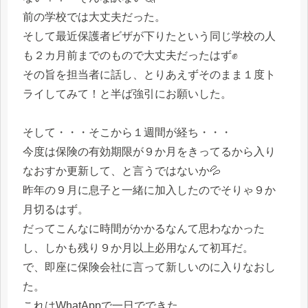
前の学校では大丈夫だった。
そして最近保護者ビザが下りたという同じ学校の人
も２カ月前までのもので大丈夫だったはず✊
その旨を担当者に話し、とりあえずそのまま１度ト
ライしてみて！と半ば強引にお願いした。
そして・・・そこから１週間が経ち・・・
今度は保険の有効期限が９か月をきってるから入り
なおすか更新して、と言うではないか💦
昨年の９月に息子と一緒に加入したのでそりゃ９か
月切るはず。
だってこんなに時間がかかるなんて思わなかった
し、しかも残り９か月以上必用なんて初耳だ。
で、即座に保険会社に言って新しいのに入りなおし
た。
これはWhatAppで一日でできた。