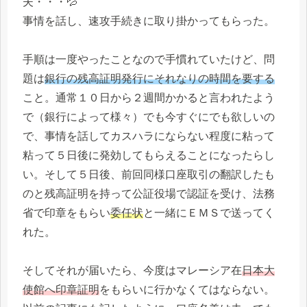
夫・・・💦
事情を話し、速攻手続きに取り掛かってもらった。
手順は一度やったことなので手慣れていたけど、問
題は
銀行の残高証明発行にそれなりの時間を要する
こと。通常１０日から２週間かかると言われたよう
で（銀行によって様々）でも今すぐにでも欲しいの
で、事情を話してカスハラにならない程度に粘って
粘って５日後に発効してもらえることになったらし
い。そして５日後、前回同様口座取引の翻訳したも
のと残高証明を持って公証役場で認証を受け、法務
省で印章をもらい
委任状
と一緒にＥＭＳで送ってく
れた。
そしてそれが届いたら、今度はマレーシア在
日本大
使館へ印章証明
をもらいに行かなくてはならない。