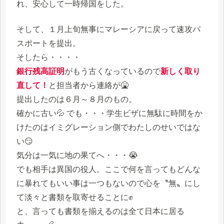
れ、安心して一時帰国をした。
そして、１月上旬無事にマレーシアに戻って速攻パ
スポートを提出。
そしたら・・・・
銀行残高証明
がもう古くなっているので
新しく取り
直して！
と担当者から連絡が🤮
提出したのは６月～８月のもの。
確かに古い💦 でも・・・学生ビザに無駄に時間をか
けたのはイミグレーション側でわたしのせいではな
い😏
気分は一気に地の果てへ・・・😭
でも相手は異国の役人。ここで何を言ってもどんな
に暴れてもいい事は一つもないので心を〝無〟にし
て淡々と書類を取寄せることに✊
と、言っても書類を揃えるのは全て日本に居る