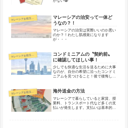
かない😭
マレーシアの治安って一体ど
マ
レーシアお役立ち情報
うなの？！
マレーシアの治安は実際いいのか悪い
のか？！わたし肌感覚になります
が・・・
コンドミニアムの〝契約前〟
マ
レーシアお役立ち情報
に確認してほしい事！
少しでも快適な生活を送るために大事
なのが、自分の希望に沿ったコンドミ
ニアムを見つけること！後で後悔しな
いように契約前に確認して欲しい事の
お話です。
海外送金の方法
マ
レーシアお役立ち情報
マレーシアで暮らしていると家賃、授
業料、トランスポート代など多くの支
払いが発生します。支払いは基本的に
指定口座への振込みとなりますが、ど
うやって振り込むかについてのお話で
す。