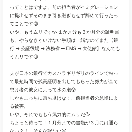
ってことはですよ、前の担当者がイミグレーション
に提出せずそのまま引き継ぎもせず辞めて行ったっ
てことです😡
いや、もうムリです💦 １か月分も３か月分の証明書
も、やらなきゃいけない手順は一緒なのでまた【銀
行 ➡ 公証役場 ➡ 法務省 ➡ EMS ➡ 大使館】なんても
うムリです😣
夫が日本の銀行でカスハラギリギリのラインで粘っ
て最短時間で残高証明を出してもらった努力が全て
怠け者の彼女によって水の泡😰
しかもこっちに落ち度はなく、前担当者の怠慢によ
る被害。
いや、それでももう気力的にムリだ💦
ちょっと待って！１月分までの書類が３月には通ら
ない？！ そんな訳ない🤔