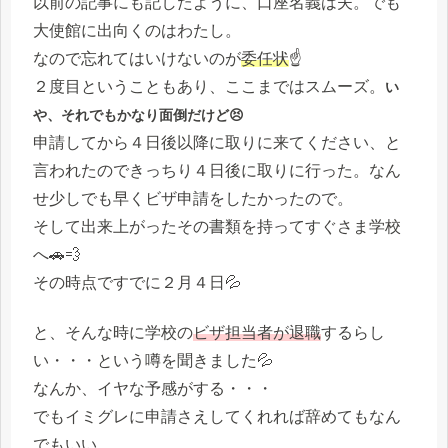
以前の記事にも記したように、口座名義は夫。でも
大使館に出向くのはわたし。
なので忘れてはいけないのが
委任状
☝
２度目ということもあり、ここまではスムーズ。
い
や、それでもかなり面倒だけど😣
申請してから４日後以降に取りに来てください、と
言われたのできっちり４日後に取りに行った。なん
せ少しでも早くビザ申請をしたかったので。
そして出来上がったその書類を持ってすぐさま学校
へ🚗💨
その時点ですでに２月４日💦
と、そんな時に学校の
ビザ担当者が退職
するらし
い・・・という噂を聞きました💦
なんか、イヤな予感がする・・・
でもイミグレに申請さえしてくれれば辞めてもなん
でもいい。