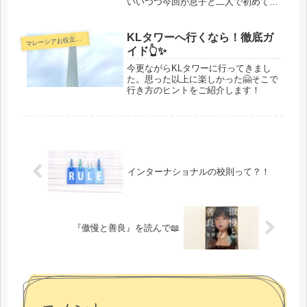
いいつつ今回が息子と二人で初めての
旅行。行先はベトナムのニャチャンビ
ーチ。
KLタワーへ行くなら！徹底ガ
マ
レーシアお役立ち情報
イド👆✨
今更ながらKLタワーに行ってきまし
た。思った以上に楽しかった🤗そこで
行き方のヒントをご紹介します！
インターナショナルの校則って？！
『傲慢と善良』を読んで📖