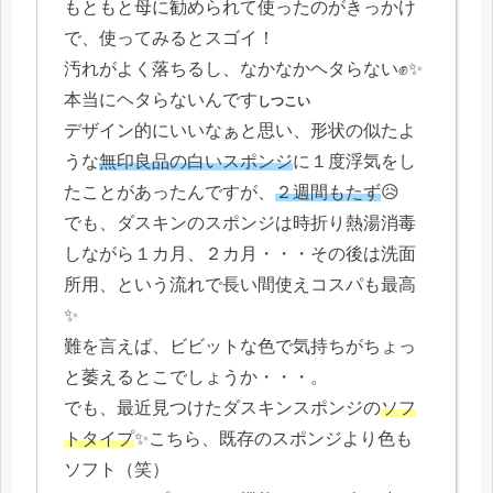
もともと母に勧められて使ったのがきっかけ
で、使ってみるとスゴイ！
汚れがよく落ちるし、なかなかヘタらない✊✨
本当にヘタらないんです
しつこい
デザイン的にいいなぁと思い、形状の似たよ
うな
無印良品の白いスポンジ
に１度浮気をし
たことがあったんですが、
２週間もたず
😥
でも、ダスキンのスポンジは時折り熱湯消毒
しながら１カ月、２カ月・・・その後は洗面
所用、という流れで長い間使えコスパも最高
✨
難を言えば、ビビットな色で気持ちがちょっ
と萎えるとこでしょうか・・・。
でも、最近見つけたダスキンスポンジの
ソフ
トタイプ
✨こちら、既存のスポンジより色も
ソフト（笑）