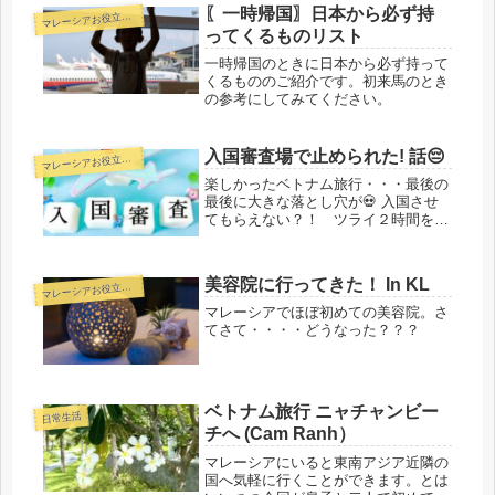
〖一時帰国〗日本から必ず持
マ
レーシアお役立ち情報
ってくるものリスト
一時帰国のときに日本から必ず持って
くるもののご紹介です。初来馬のとき
の参考にしてみてください。
入国審査場で止められた! 話😔
マ
レーシアお役立ち情報
楽しかったベトナム旅行・・・最後の
最後に大きな落とし穴が💀 入国させ
てもらえない？！ ツライ２時間を過
ごしたお話しです・・・💦
美容院に行ってきた！ In KL
マ
レーシアお役立ち情報
マレーシアでほぼ初めての美容院。さ
てさて・・・・どうなった？？？
ベトナム旅行 ニャチャンビー
日常生活
チへ (Cam Ranh）
マレーシアにいると東南アジア近隣の
国へ気軽に行くことができます。とは