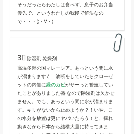
そうだったらわたしは食べず、息子のお弁当
優先で、というわたしの我慢で解決なの
で・・・(;・∀・)
3⃣
除湿剤 乾燥剤
高温多湿の国マレーシア。あっという間に水
が溜まります💧 油断をしていたらクローゼ
ットの内側に
緑のカビ
がサーっと繁殖してい
たことがありました😱 なので除湿剤は欠かせ
ません。でも、あっという間に水が溜まりま
す。キリがないから止めようか？！いや、こ
の水分を放置は更にヤバいだろう！と、揺れ
動きながら日本から結構大量に持ってきま