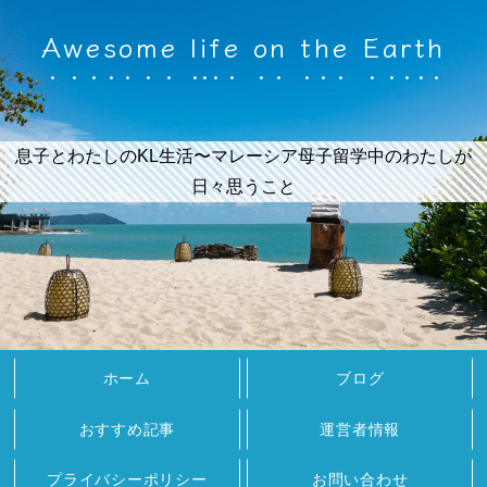
Awesome life on the Earth
息子とわたしのKL生活〜マレーシア母子留学中のわたしが
日々思うこと
ホーム
ブログ
おすすめ記事
運営者情報
プライバシーポリシー
お問い合わせ