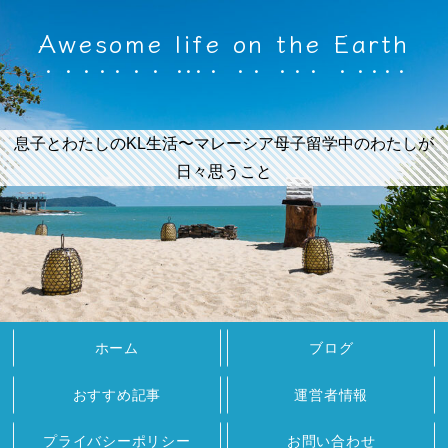
Awesome life on the Earth
息子とわたしのKL生活〜マレーシア母子留学中のわたしが
日々思うこと
ホーム
ブログ
おすすめ記事
運営者情報
プライバシーポリシー
お問い合わせ