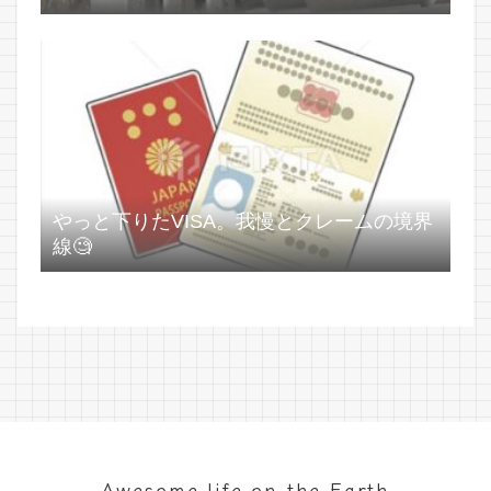
やっと下りたVISA。我慢とクレームの境界
線🧐
Awesome life on the Earth