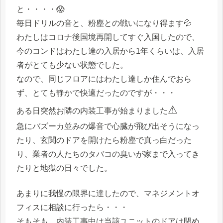
と・・・・😱
毎日ドリルの音と、粉塵との戦いになり得ます💦
わたしはコロナ後国境再開してすぐ入国したので、
今のコンドはわたし達の入居から1年くらいは、入居
者がとても少ない状態でした。
なので、同じフロアにはわたし達しか住んでおら
ず、とても静かで快適だったのですが・・・
⚠
ある日突然お隣の内装工事が始まりました
急にバズーカ並みの爆音で心臓が飛び出そうになっ
たり、玄関のドアを開けたら粉塵で真っ白だった
り、業者の人たちのタバコの臭いが家まで入ってき
たりと地獄の日々でした。
あまりに我慢の限界に達したので、マネジメントオ
フィスに相談に行ったら・・・
そもそも、内装工事中は当該ユニットのドアは閉め