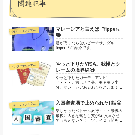
関連記事
マレーシアと言えば〝fipper〟
マ
レーシアお役立ち情報
🐘
足が痛くならないビーチサンダル
fipper のご紹介です。
やっと下りたVISA。我慢とク
ンターナショナルスクール
イ
レームの境界線🧐
やっと下りたガーディアンビ
ザ・・・。嬉しさ半分、モヤモヤ半
分。マレーシアあるあるをどこまで許
容？のお話し。
入国審査場で止められた! 話😔
マ
レーシアお役立ち情報
楽しかったベトナム旅行・・・最後の
最後に大きな落とし穴が💀 入国させ
てもらえない？！ ツライ２時間を過
ごしたお話しです・・・💦