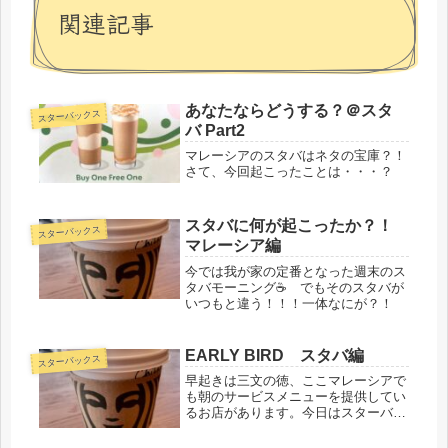
関連記事
あなたならどうする？＠スタ
スターバックス
バ Part2
マレーシアのスタバはネタの宝庫？！
さて、今回起こったことは・・・？
スタバに何が起こったか？！
スターバックス
マレーシア編
今では我が家の定番となった週末のス
タバモーニング☕ でもそのスタバが
いつもと違う！！！一体なにが？！
EARLY BIRD スタバ編
スターバックス
早起きは三文の徳、ここマレーシアで
も朝のサービスメニューを提供してい
るお店があります。今日はスターバッ
クスのご紹介です。