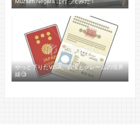
Muzium Negara に行ってみた！
やっと下りたVISA。我慢とクレームの境界
線🧐