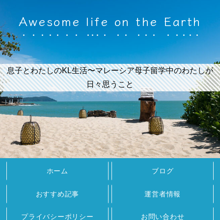
Awesome life on the Earth
息子とわたしのKL生活〜マレーシア母子留学中のわたしが
日々思うこと
ホーム
ブログ
おすすめ記事
運営者情報
プライバシーポリシー
お問い合わせ