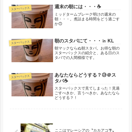
週末の朝には・・・☕
スターバックス
ミッドタームブレーク明けの週末の
朝・・・。煮詰まる時間をどう過ごす
か🙃
朝のスタバにて・・・㏌ KL
スターバックス
朝マックならぬ朝スタバ。お得な朝の
スターバックスの紹介と、ある日のス
タバでの人間模様です。
あなたならどうする？😥＠ス
スターバックス
タバ☕
スターバックスで見てしまった！見過
ごすべきか、言うべきか。あなたなら
どうする？！
ここはマレーシアの〝カカアコ🌴〟