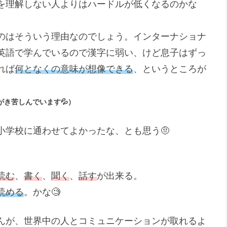
を理解しない人よりはハードルが低くなるのかな
のはそういう理由なのでしょう。インターナショナ
英語で学んでいるので漢字に弱い、けど息子はずっ
れば
何となくの意味が想像できる
、というところが
がき苦しんでいます💦）
小学校に通わせてよかったな、とも思う🤨
読む
、
書く
、
聞く
、
話す
が出来る。
読める
。かな🧐
んが、世界中の人とコミュニケーションが取れるよ