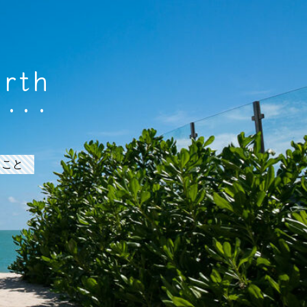
arth
うこと