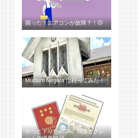
困った！エアコンが故障？！😣
Muzium Negara に行ってみた！
やっと下りたVISA。我慢とクレ