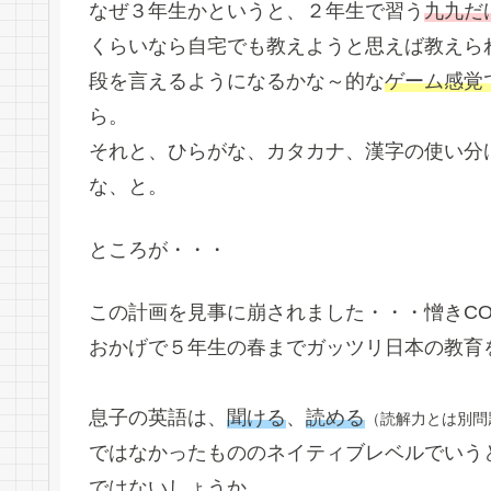
なぜ３年生かというと、２年生で習う
九九だ
くらいなら自宅でも教えようと思えば教えら
段を言えるようになるかな～的な
ゲーム感覚
ら。
それと、ひらがな、カタカナ、漢字の使い分
な、と。
ところが・・・
この計画を見事に崩されました・・・憎きCOV
おかげで５年生の春までガッツリ日本の教育を
息子の英語は、
聞ける
、
読める
（読解力とは別問
ではなかったもののネイティブレベルでいう
ではないしょうか。