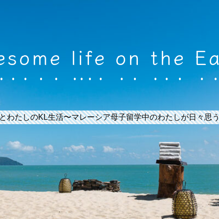
some life on the E
とわたしのKL生活〜マレーシア母子留学中のわたしが日々思