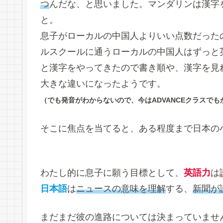
つ
んだな、と思いました。マンダリンは漢字
と。
息子がローカルの中国人よりいい点数だった
ルスクールに通うローカルの中国人はずっと
と漢字をやってきたので書き順や、漢字を見
大きな違いになったようです。
（でも発音がわからないので、今はADVANCEクラスでも
そこに焦点を当てると、ある程度まで日本の
わたし的に息子に願う目標として、
英語力
は
日本語
は
ニュースの意味を理解
する、
新聞が
まだまだ彼の進路については決まっていませ