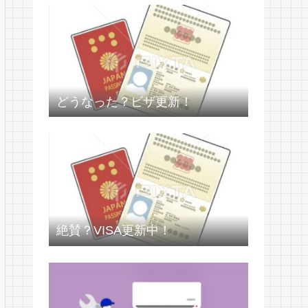
どうなった？ビザ更新！
絶賛？VISA更新中！