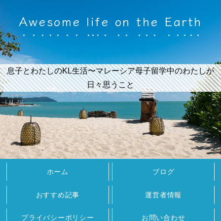
Awesome life on the Earth
息子とわたしのKL生活〜マレーシア母子留学中のわたしが
日々思うこと
ホーム
ブログ
おすすめ記事
運営者情報
プライバシーポリシー
お問い合わせ