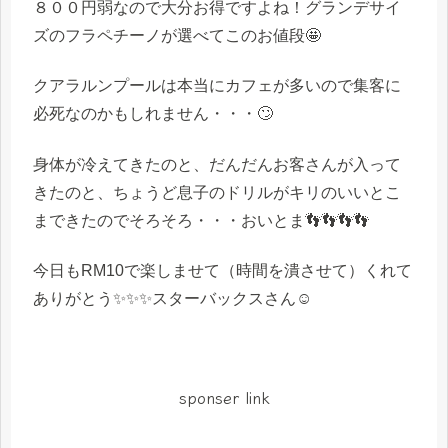
８００円弱なので大分お得ですよね！グランデサイ
ズのフラペチーノが選べてこのお値段🤩
クアラルンプールは本当にカフェが多いので集客に
必死なのかもしれません・・・🙄
身体が冷えてきたのと、だんだんお客さんが入って
きたのと、ちょうど息子のドリルがキリのいいとこ
まできたのでそろそろ・・・おいとま👣👣👣👣
今日もRM10で楽しませて
（時間を潰させて）
くれて
ありがとう✨✨✨スターバックスさん☺
sponser link