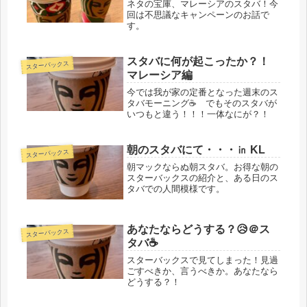
ネタの宝庫、マレーシアのスタバ！今
回は不思議なキャンペーンのお話で
す。
スタバに何が起こったか？！
スターバックス
マレーシア編
今では我が家の定番となった週末のス
タバモーニング☕ でもそのスタバが
いつもと違う！！！一体なにが？！
朝のスタバにて・・・㏌ KL
スターバックス
朝マックならぬ朝スタバ。お得な朝の
スターバックスの紹介と、ある日のス
タバでの人間模様です。
あなたならどうする？😥＠ス
スターバックス
タバ☕
スターバックスで見てしまった！見過
ごすべきか、言うべきか。あなたなら
どうする？！