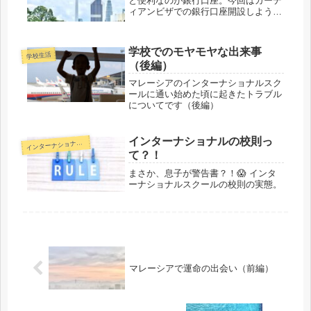
と便利なのが銀行口座。今回はガーデ
ィアンビザでの銀行口座開設しようと
したお話しです。
学校でのモヤモヤな出来事
学校生活
（後編）
マレーシアのインターナショナルスク
ールに通い始めた頃に起きたトラブル
についてです（後編）
インターナショナルの校則っ
ンターナショナルスクール
イ
て？！
まさか、息子が警告書？！😱 インタ
ーナショナルスクールの校則の実態。
マレーシアで運命の出会い（前編）