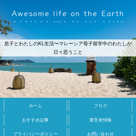
Awesome life on the Earth
息子とわたしのKL生活〜マレーシア母子留学中のわたしが
日々思うこと
ホーム
ブログ
おすすめ記事
運営者情報
プライバシーポリシー
お問い合わせ