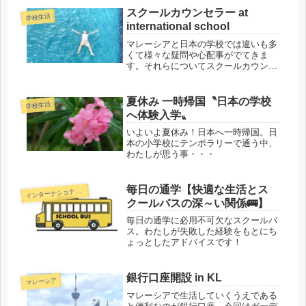
スクールカウンセラー at
学校生活
international school
マレーシアと日本の学校では違いも多
くて様々な疑問や心配事がでてきま
す。それらについてスクールカウンセ
ラーに相談してみた時のお話しです。
夏休み 一時帰国〝日本の学校
学校生活
へ体験入学〟
いよいよ夏休み！日本へ一時帰国。日
本の小学校にテンポラリーで通う中、
わたしが思う事・・・
毎日の通学【快適な生活とス
ンターナショナルスクール
イ
クールバスの深～い関係🚌】
毎日の通学に必用不可欠なスクールバ
ス。わたしが失敗した経験をもとにち
ょっとしたアドバイスです！
銀行口座開設 in KL
マレーシア
マレーシアで生活していくうえである